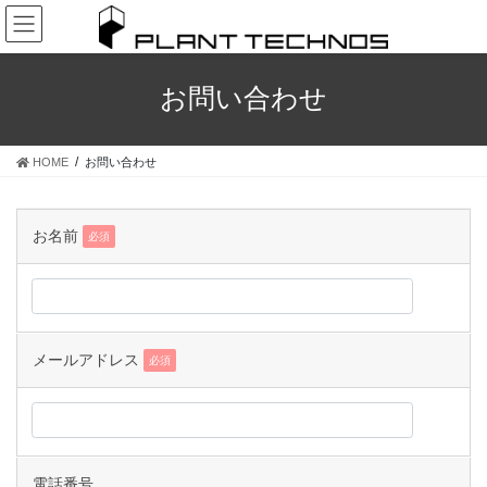
コ
ナ
ン
ビ
テ
ゲ
ン
ー
お問い合わせ
ツ
シ
へ
ョ
ス
ン
HOME
お問い合わせ
キ
に
ッ
移
プ
動
お名前
必須
メールアドレス
必須
電話番号